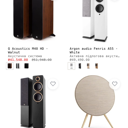
Q Acoustics M40 HD -
Argon audio Fenris A55 -
Walnut
White
Акустична система
Активна підлогова акустика
₴41,548.00
₴51,948.00
₴49,490.00