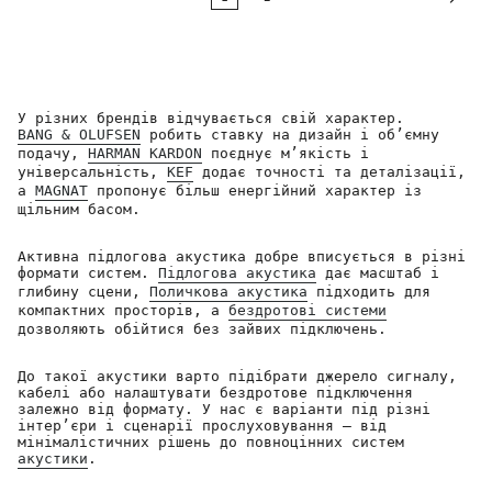
У різних брендів відчувається свій характер.
BANG & OLUFSEN
робить ставку на дизайн і об’ємну
подачу,
HARMAN KARDON
поєднує м’якість і
універсальність,
KEF
додає точності та деталізації,
а
MAGNAT
пропонує більш енергійний характер із
щільним басом.
Активна підлогова акустика добре вписується в різні
формати систем.
Підлогова акустика
дає масштаб і
глибину сцени,
Поличкова акустика
підходить для
компактних просторів, а
бездротові системи
дозволяють обійтися без зайвих підключень.
До такої акустики варто підібрати джерело сигналу,
кабелі або налаштувати бездротове підключення
залежно від формату. У нас є варіанти під різні
інтер’єри і сценарії прослуховування — від
мінімалістичних рішень до повноцінних систем
акустики
.