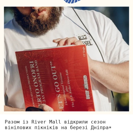
Разом із River Mall відкрили сезон
вінілових пікніків на березі Дніпра☀️