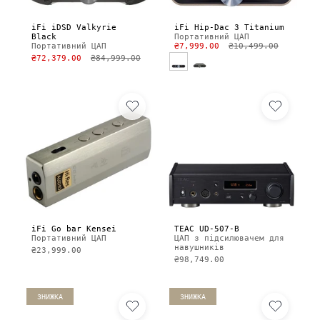
iFi iDSD Valkyrie
iFi Hip-Dac 3 Titanium
Black
Портативний ЦАП
Портативний ЦАП
₴7,999.00
₴10,499.00
₴72,379.00
₴84,999.00
iFi Go bar Kensei
TEAC UD-507-B
Портативний ЦАП
ЦАП з підсилювачем для
навушників
₴23,999.00
₴98,749.00
ЗНИЖКА
ЗНИЖКА