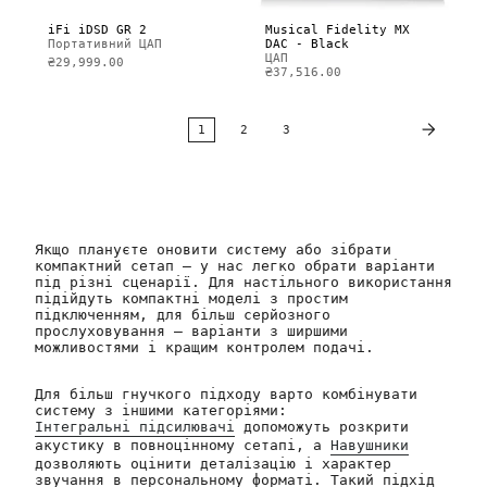
iFi iDSD GR 2
Musical Fidelity MX
Портативний ЦАП
DAC - Black
ЦАП
₴29,999.00
₴37,516.00
1
2
3
Якщо плануєте оновити систему або зібрати
компактний сетап — у нас легко обрати варіанти
під різні сценарії. Для настільного використання
підійдуть компактні моделі з простим
підключенням, для більш серйозного
прослуховування — варіанти з ширшими
можливостями і кращим контролем подачі.
Для більш гнучкого підходу варто комбінувати
систему з іншими категоріями:
Інтегральні підсилювачі
допоможуть розкрити
акустику в повноцінному сетапі, а
Навушники
дозволяють оцінити деталізацію і характер
звучання в персональному форматі. Такий підхід