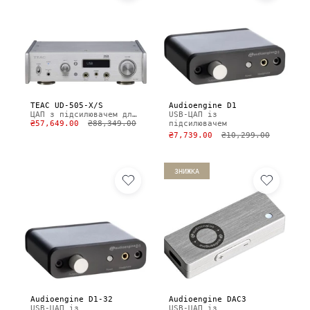
TEAC UD-505-X/S
Audioengine D1
ЦАП з підсилювачем для навушників
USB-ЦАП із
₴57,649.00
₴88,349.00
підсилювачем
₴7,739.00
₴10,299.00
ЗНИЖКА
Audioengine D1-32
Audioengine DAC3
USB-ЦАП із
USB-ЦАП із