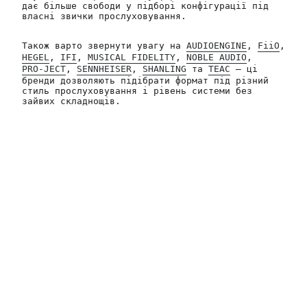
дає більше свободи у підборі конфігурації під
власні звички прослуховування.
Також варто звернути увагу на
AUDIOENGINE
,
FiiO
,
HEGEL
,
IFI
,
MUSICAL FIDELITY
,
NOBLE AUDIO
,
PRO-JECT
,
SENNHEISER
,
SHANLING
та
TEAC
— ці
бренди дозволяють підібрати формат під різний
стиль прослуховування і рівень системи без
зайвих складнощів.