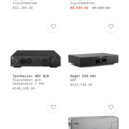
підсилювачем
підсилювачем
₴10,299.00
₴8,649.00
₴9,609.00
Sennheiser HDV 820
Hegel D50 DAC
Підсилювач для
ЦАП
навушників з DAC
₴254,540.00
₴140,349.00