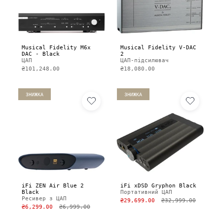
Musical Fidelity M6x
Musical Fidelity V-DAC
DAC - Black
2
ЦАП
ЦАП-підсилювач
₴101,248.00
₴18,080.00
ЗНИЖКА
ЗНИЖКА
iFi ZEN Air Blue 2
iFi xDSD Gryphon Black
Black
Портативний ЦАП
Ресивер з ЦАП
₴29,699.00
₴32,999.00
₴6,299.00
₴6,999.00