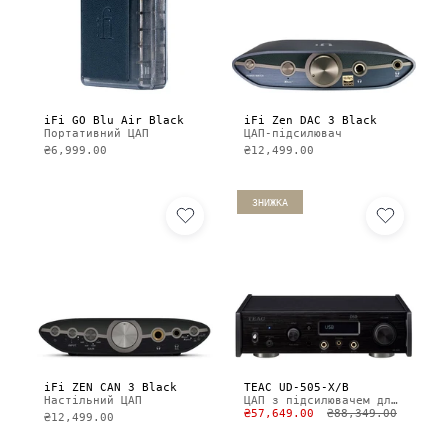
iFi GO Blu Air Black
iFi Zen DAC 3 Black
Портативний ЦАП
ЦАП-підсилювач
₴6,999.00
₴12,499.00
ЗНИЖКА
iFi ZEN CAN 3 Black
TEAC UD-505-X/B
Настільний ЦАП
ЦАП з підсилювачем для навушників
₴57,649.00
₴88,349.00
₴12,499.00