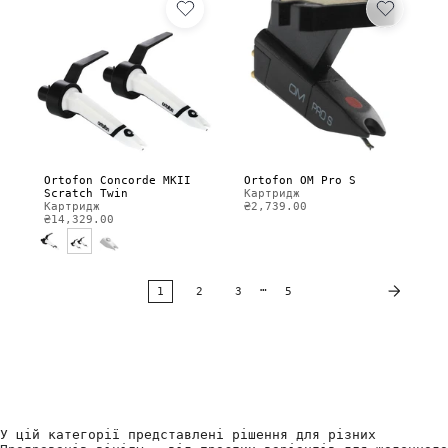
Ortofon Concorde MKII
Ortofon OM Pro S
Scratch Twin
Картридж
Картридж
₴2,739.00
₴14,329.00
…
1
2
3
5
У цій категорії представлені рішення для різних