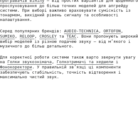
Програвачів вінілу
— від простих варіантів для щоденного
прослуховування до більш точних моделей для апгрейду
системи. При виборі важливо враховувати сумісність із
тонармом, вихідний рівень сигналу та особливості
налаштування.
Серед популярних брендів:
AUDIO-TECHNICA
,
ORTOFON
,
SUMIKO
,
RELOOP
,
CROSLEY
та
TEAC
. Вони пропонують широкий
вибір моделей із різною подачею звуку — від м’якого і
музичного до більш детального.
Для коректної роботи системи також варто звернути увагу
на
Голки звукознімача
,
Голкотримачі та хедшели
і
Фонокоректори
. У правильній зв’язці ці компоненти
забезпечують стабільність, точність відтворення і
максимально чистий звук.