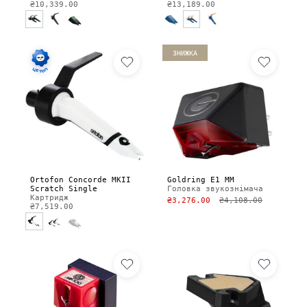
₴10,339.00
₴13,189.00
ЗНИЖКА
Ortofon Concorde MKII
Goldring E1 MM
Scratch Single
Головка звукознімача
Картридж
₴3,276.00
₴4,108.00
₴7,519.00