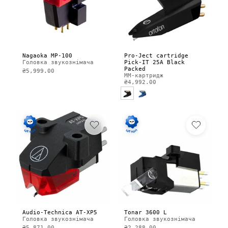
Nagaoka MP-100
Pro-Ject cartridge
Головка звукознімача
Pick-IT 25A Black
Packed
₴5,999.00
MM-картридж
₴4,992.00
Audio-Technica AT-XP5
Tonar 3600 L
Головка звукознімача
Головка звукознімача
₴5,871.00
₴2,288.00