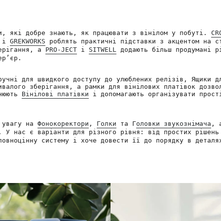
и, які добре знають, як працювати з вінілом у побуті.
CR
і
GREKWORKS
роблять практичні підставки з акцентом на с
берігання, а
PRO-JECT
і
SITWELL
додають більш продумані р
ер’єр.
ручні для швидкого доступу до улюблених релізів, Ящики д
ивалого зберігання, а рамки для вінілових платівок дозво
внюють
Вінілові платівки
і допомагають організувати прості
и увагу на
Фонокоректори
,
Голки
та Г
оловки звукознімача
, 
. У нас є варіанти для різного рівня: від простих рішень
повноцінну систему і хоче довести її до порядку в деталя