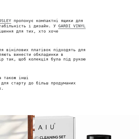
OSLEY
пропонує компактні ящики для
табільність і дизайн. У
GARDI VINYL
ішення для тих, хто хоче
ля вінілових платівок підходять для
ляють винести обкладинки в
р так, щоб колекція була під рукою
а також інші
 для старту до більш продуманих
х.