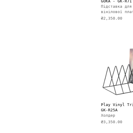
GOKA - GK-R71
Підставка для
вінілової пла
₴2,350.00
ДОДАТ
Play Vinyl Tr
GK-R25A
Холдер
₴3,350.00