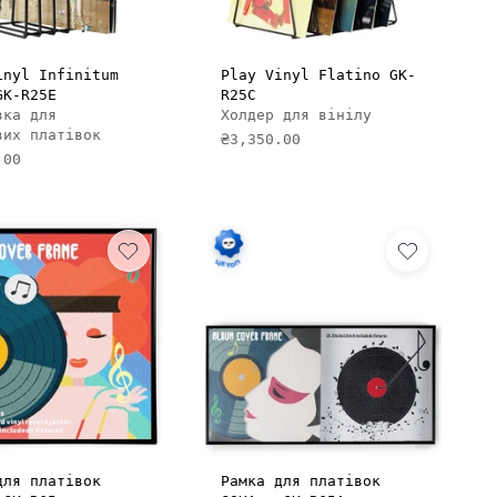
ДОДАТИ В КОШИК
ДОДАТИ В КОШИК
inyl Infinitum
Play Vinyl Flatino GK-
GK-R25E
R25C
вка для
Холдер для вінілу
вих платівок
₴3,350.00
.00
ДОДАТИ В КОШИК
ДОДАТИ В КОШИК
для платівок
Рамка для платівок