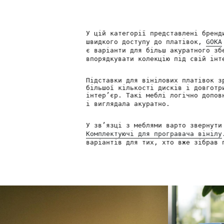
У цій категорії представлені бренд
швидкого доступу до платівок,
GOKA
є варіанти для більш акуратного з
впорядкувати колекцію під свій інт
Підставки для вінілових платівок з
більшої кількості дисків і довготр
інтер’єр. Такі меблі логічно допо
і виглядала акуратно.
У зв’язці з меблями варто звернут
Комплектуючі для програвача вінілу
варіантів для тих, хто вже зібрав 