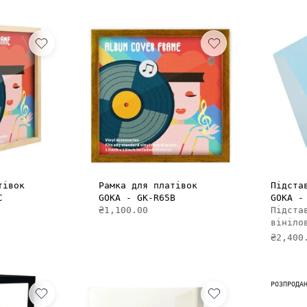
И В КОШИК
ДОДАТИ В КОШИК
тівок
Рамка для платівок
Підста
C
GOKA - GK-R65B
GOKA -
₴1,100.00
Підста
вініло
₴2,400
РОЗПРОДА