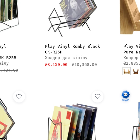
И В КОШИК
ДОДАТИ В КОШИК
nyl
Play Vinyl Romby Black
Play V
GK-R25H
Pure N
GK-R25B
Холдер для вінілу
нілу
₴2,835
₴3,150.00
₴10,368.00
0,434.00