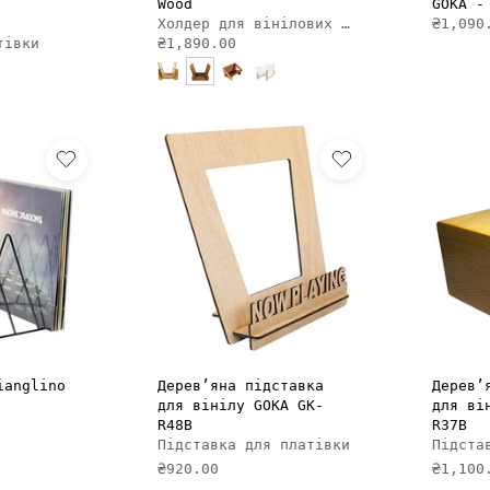
Wood
GOKA -
Холдер для вінілових платівок
₴1,090
тівки
₴1,890.00
И В КОШИК
ДОДАТИ В КОШИК
ianglino
Дерев’яна підставка
Дерев’
для вінілу GOKA GK-
для ві
R48B
R37B
Підставка для платівки
Підста
₴920.00
₴1,100