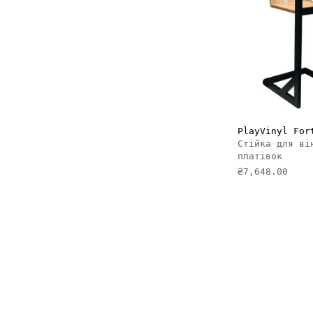
ДОДАТ
PlayVinyl For
Стійка для ві
платівок
₴7,648.00