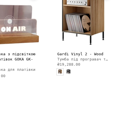
ДОДАТИ В КОШИК
вка з підсвіткою
Gardi Vinyl 2 - Wood
атівок GOKA GK-
Тумба під програвач та платівки
₴19,288.00
вка для платівки
.00