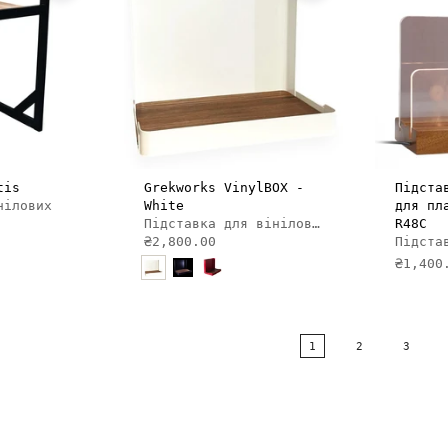
И В КОШИК
ДОДАТИ В КОШИК
tis
Grekworks VinylBOX -
Підста
нілових
White
для пл
Підставка для вінілових платівок
R48C
₴2,800.00
Підста
₴1,400
1
2
3