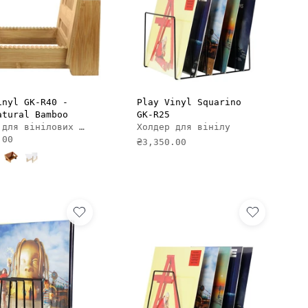
ДОДАТИ В КОШИК
ДОДАТИ В КОШИК
inyl GK-R40 -
Play Vinyl Squarino
atural Bamboo
GK-R25
Холдер для вінілових платівок
Холдер для вінілу
.00
₴3,350.00