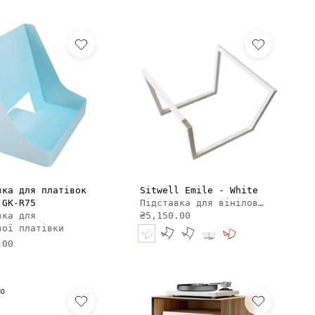
ДОДАТИ В КОШИК
ДОДАТИ В КОШИК
вка для платівок
Sitwell Emile - White
 GK-R75
Підставка для вінілових платівок
вка для
₴5,150.00
вої платівки
.00
НО