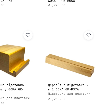
 GK-R65
GOKA - GK-R65A
.00
₴1,290.00
ДОДАТИ В КОШИК
ДОДАТИ В КОШИК
яна підставка
Дерев’яна підставка 2
нілу GOKA GK-
в 1 GOKA GK-R37A
Підставка для платівки
вка для платівки
₴1,250.00
.00