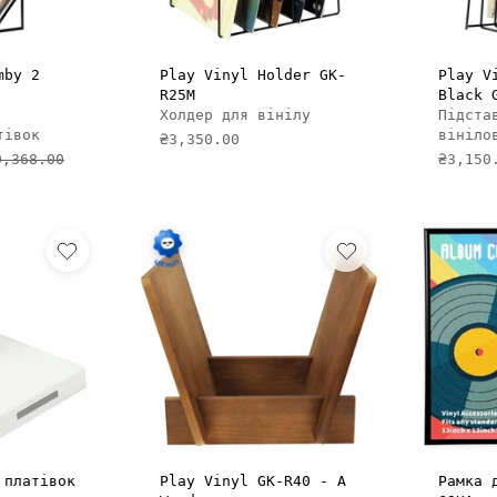
И В КОШИК
ДОДАТИ В КОШИК
mby 2
Play Vinyl Holder GK-
Play V
R25M
Black 
Холдер для вінілу
Підста
тівок
вініло
₴3,350.00
0,368.00
₴3,150
И В КОШИК
ДОДАТИ В КОШИК
 платівок
Play Vinyl GK-R40 - A
Рамка 