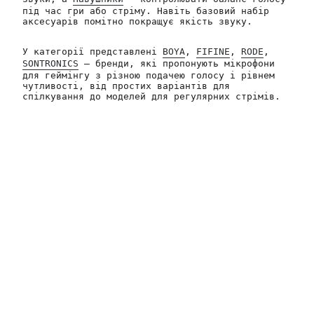
під час гри або стріму. Навіть базовий набір
аксесуарів помітно покращує якість звуку.
У категорії представлені
BOYA
,
FIFINE
,
RODE
,
SONTRONICS
— бренди, які пропонують мікрофони
для геймінгу з різною подачею голосу і рівнем
чутливості, від простих варіантів для
спілкування до моделей для регулярних стрімів.