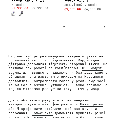
FIFINE A6V - Black
FIFINE Tank 3
Мікрофон
Динамічний мікрофон
₴1,999.00
₴2,399.00
₴3,999.00
₴4,599.00
1
2
Під час вибору рекомендуємо звернути увагу на
спрямованість і тип підключення. Кардіоїдна
діаграма допомагає відсікати сторонні звуки, що
важливо при роботі за комп’ютером.
USB моделі
зручні для швидкого підключення без додаткового
обладнання, а варіанти з виходом на
Навушники
дозволяють контролювати голос у реальному часі.
Також має значення чутливість — вона впливає на
те, як мікрофон реагує на тиху і гучну мову.
Для стабільного результату рекомендуємо
використовувати мікрофон разом із
Пантографом
або
Мікрофонними стійками
, щоб зафіксувати
положення.
Поп-фільтр
допомагає прибрати різкі
звуки, а
Навушники
— контролювати баланс голосу