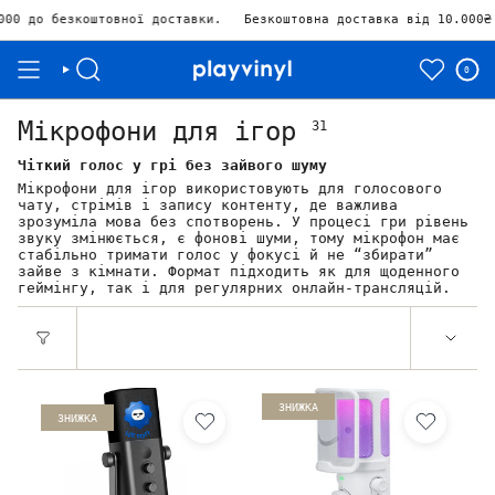
штовної доставки.
Безкоштовна доставка від 10.000₴ Залишилос
0
Мікрофони для ігор
31
Чіткий голос у грі без зайвого шуму
Мікрофони для ігор використовують для голосового
чату, стрімів і запису контенту, де важлива
зрозуміла мова без спотворень. У процесі гри рівень
звуку змінюється, є фонові шуми, тому мікрофон має
стабільно тримати голос у фокусі й не “збирати”
зайве з кімнати. Формат підходить як для щоденного
геймінгу, так і для регулярних онлайн-трансляцій.
ЗНИЖКА
ЗНИЖКА