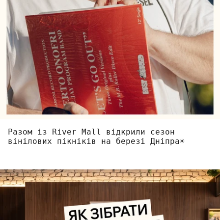
Разом із River Mall відкрили сезон
вінілових пікніків на березі Дніпра☀️