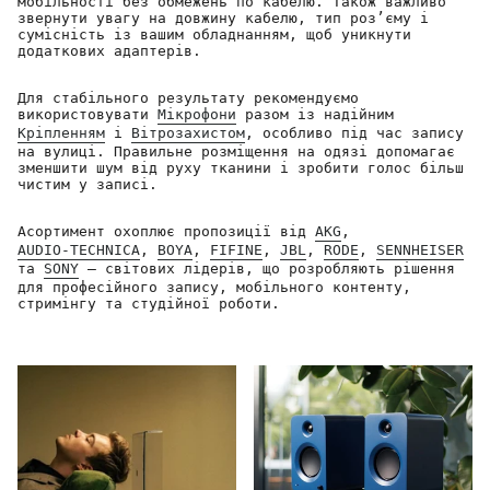
мобільності без обмежень по кабелю. Також важливо
звернути увагу на довжину кабелю, тип роз’єму і
сумісність із вашим обладнанням, щоб уникнути
додаткових адаптерів.
Для стабільного результату рекомендуємо
використовувати
Мікрофони
разом із надійним
Кріпленням
і
Вітрозахистом
, особливо під час запису
на вулиці. Правильне розміщення на одязі допомагає
зменшити шум від руху тканини і зробити голос більш
чистим у записі.
Асортимент охоплює пропозиції від
AKG
,
AUDIO-TECHNICA
,
BOYA
,
FIFINE
,
JBL
,
RODE
,
SENNHEISER
та
SONY
— світових лідерів, що розробляють рішення
для професійного запису, мобільного контенту,
стримінгу та студійної роботи.