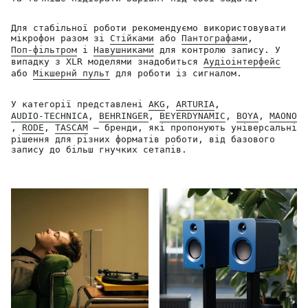
Для стабільної роботи рекомендуємо використовувати
мікрофон разом зі
Стійками
або
Пантографами
,
Поп-фільтром
і
Навушниками
для контролю запису. У
випадку з XLR моделями знадобиться
Аудіоінтерфейс
або
Мікшернй пульт
для роботи із сигналом.
У категорії представлені
AKG
,
ARTURIA
,
AUDIO-TECHNICA
,
BEHRINGER
,
BEYERDYNAMIC
,
BOYA
,
MAONO
,
RODE
,
TASCAM
— бренди, які пропонують універсальні
рішення для різних форматів роботи, від базового
запису до більш гнучких сетапів.