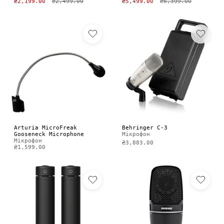
₴2,199.00
₴2,499.00
₴5,499.00
₴6,399.00
Arturia MicroFreak
Behringer C-3
Gooseneck Microphone
Мікрофон
Мікрофон
₴3,883.00
₴1,599.00