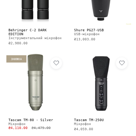
Behringer C-2 DARK
Shure PG27-USB
EDITION
USB-мікрофон
Інструментальний мікрофон
₴13,003.00
₴2,980.00
ЗНИЖКА
Tascam TM-80 - Silver
Tascam TM-250U
Мікрофон
Мікрофон
₴4,110.00
₴4,479.00
₴4,059.00