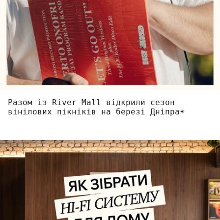
Разом із River Mall відкрили сезон
вінілових пікніків на березі Дніпра☀️