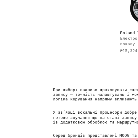
ДО
Roland 
Електро
вокалу
₴15,324
При виборі важливо враховувати сце
запису — точність налаштувань і мо
логіка керування напряму впливають
У зв’язці вокальні процесори добр
готове звучання ще на етапі запису
із додатковою обробкою та маршрути
Серед брендів представлені
MOOG
т