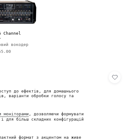
6 Channel
r
овий вокодер
55.00
оступ до ефектів, для домашнього
ів, варіанти обробки голосу та
и моніторами
, дозволяючи формувати
 і для більш складних конфігурацій
актний формат з акцентом на живе