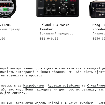
ДАТИ В КОШИК
VT12BK
Roland E-4 Voice
Moog 1
нний тренер
Tweaker
Vocode
Вокальний процесор
Аналог
.00
₴11,946.00
₴259,3
нарій використання: для сцени — компактність і швидкий д
жливість інтеграції з іншим обладнанням. Кількість ефект
 на зручність у процесі.
е працюють із
Мікрофонами
,
Аудіоінтерфейсами
та
Студійним
 або виступу. Вони підходять як для простих сетапів, так
зацією сигналу.
а
ROLAND
, включаючи модель
Roland E-4 Voice Tweaker
— комп