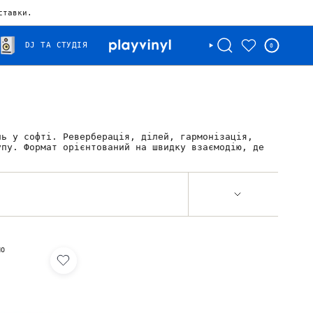
ставки.
DJ ТА СТУДІЯ
0
нь у софті. Реверберація, ділей, гармонізація,
упу. Формат орієнтований на швидку взаємодію, де
НО