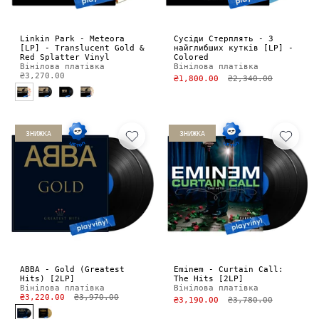
Linkin Park - Meteora
Сусіди Стерплять - З
[LP] - Translucent Gold &
найглибших кутків [LP] -
Red Splatter Vinyl
Colored
Вінілова платівка
Вінілова платівка
₴3,270.00
₴1,800.00
₴2,340.00
ЗНИЖКА
ЗНИЖКА
ABBA - Gold (Greatest
Eminem - Curtain Call:
Hits) [2LP]
The Hits [2LP]
Вінілова платівка
Вінілова платівка
₴3,220.00
₴3,970.00
₴3,190.00
₴3,780.00