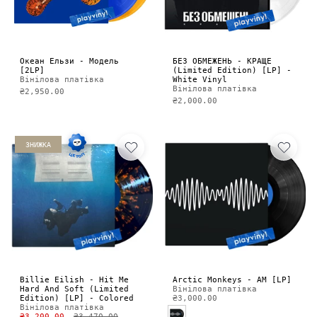
Океан Ельзи - Модель
БЕЗ ОБМЕЖЕНЬ - КРАЩЕ
[2LP]
(Limited Edition) [LP] -
Вінілова платівка
White Vinyl
Вінілова платівка
₴2,950.00
₴2,000.00
ЗНИЖКА
Billie Eilish - Hit Me
Arctic Monkeys - AM [LP]
Hard And Soft (Limited
Вінілова платівка
Edition) [LP] - Colored
₴3,000.00
Вінілова платівка
₴3,200.00
₴3,470.00