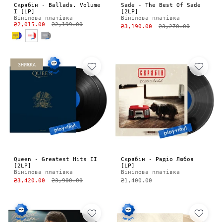
Скрябін - Ballads. Volume
Sade - The Best Of Sade
I [LP]
[2LP]
Вінілова платівка
Вінілова платівка
₴2,015.00
₴2,199.00
₴3,190.00
₴3,270.00
ЗНИЖКА
Queen - Greatest Hits II
Скрябін - Радіо Любов
[2LP]
[LP]
Вінілова платівка
Вінілова платівка
₴3,420.00
₴3,900.00
₴1,400.00