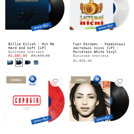
Billie Eilish - Hit Me
Гурт Експрес - Українські
Hard And Soft [LP]
застольні пісні [LP] -
Вінілова платівка
Porcelain White Vinyl
₴2,885.00
₴3,470.00
Вінілова платівка
₴1,850.00
ЗНИЖКА
ЗНИЖКА