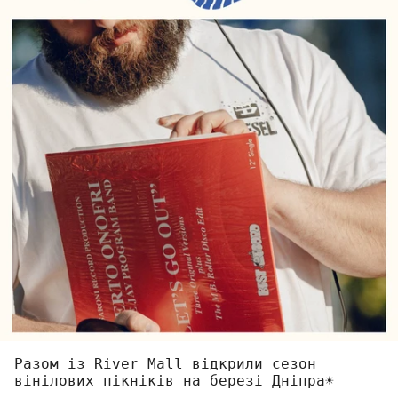
Разом із River Mall відкрили сезон
вінілових пікніків на березі Дніпра☀️