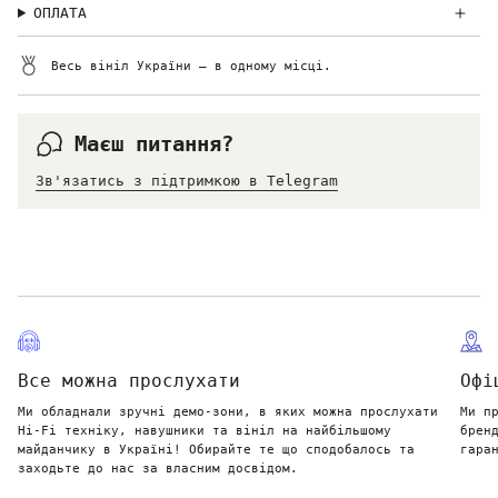
ОПЛАТА
Весь вініл України — в одному місці.
Маєш питання?
Зв'язатись з підтримкою в Telegram
Все можна прослухати
Офі
Ми обладнали зручні демо-зони, в яких можна прослухати
Ми п
Hi-Fi техніку, навушники та вініл на найбільшому
брен
майданчику в Україні! Обирайте те що сподобалось та
гара
заходьте до нас за власним досвідом.