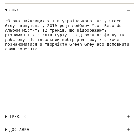
ОПИС
Збірка найкращих хітів українського гурту Green
Grey, випущена у 2019 році лейблом Moon Records.
Альбом містить 12 треків, що відображають
різноманіття стилів гурту — від року до фанку та
дабстепу.
Це ідеальний вибір для тих, хто хоче
познайомитися з творчістю Green Grey або доповнити
свою колекцію.
ТРЕКЛІСТ
ДОСТАВКА