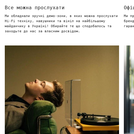
Все можна прослухати
Офі
Ми обладнали зручні демо-зони, в яких можна прослухати
Ми п
Hi-Fi техніку, навушники та вініл на найбільшому
брен
майданчику в Україні! Обирайте те що сподобалось та
гара
заходьте до нас за власним досвідом.