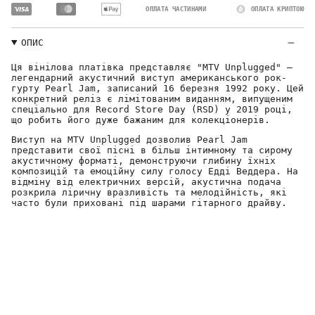
ОПЛАТА ЧАСТИНАМИ
ОПЛАТА КРИПТОЮ
ОПИС
Ця вінілова платівка представляє "MTV Unplugged" –
легендарний акустичний виступ американського рок-
гурту Pearl Jam, записаний 16 березня 1992 року. Цей
конкретний реліз є лімітованим виданням, випущеним
спеціально для Record Store Day (RSD) у 2019 році,
що робить його дуже бажаним для колекціонерів.
Виступ на MTV Unplugged дозволив Pearl Jam
представити свої пісні в більш інтимному та сирому
акустичному форматі, демонструючи глибину їхніх
композицій та емоційну силу голосу Едді Веддера. На
відміну від електричних версій, акустична подача
розкрила ліричну вразливість та мелодійність, які
часто були приховані під шарами гітарного драйву.