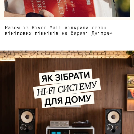
Разом із River Mall відкрили сезон
вінілових пікніків на березі Дніпра☀️