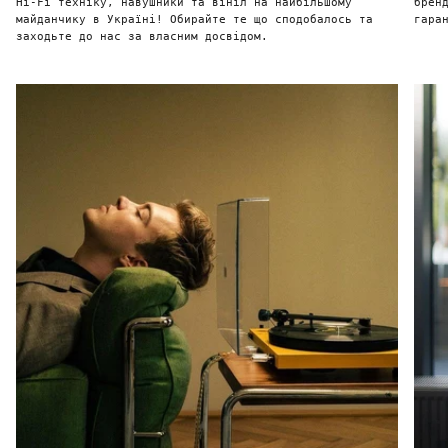
Hi-Fi техніку, навушники та вініл на найбільшому
брен
майданчику в Україні! Обирайте те що сподобалось та
гара
заходьте до нас за власним досвідом.