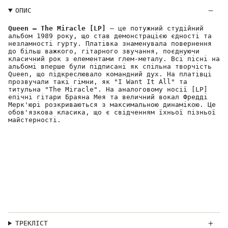
ОПИС
Queen – The Miracle [LP]
— це потужний студійний
альбом 1989 року, що став демонстрацією єдності та
незламності гурту. Платівка знаменувала повернення
до більш важкого, гітарного звучання, поєднуючи
класичний рок з елементами глем-металу. Всі пісні на
альбомі вперше були підписані як спільна творчість
Queen, що підкреслювало командний дух. На платівці
прозвучали такі гімни, як "I Want It All" та
титульна "The Miracle". На аналоговому носії [LP]
епічні гітари Браяна Мея та величний вокал Фредді
Мерк'юрі розкриваються з максимальною динамікою. Це
обов'язкова класика, що є свідченням їхньої пізньої
майстерності.
ТРЕКЛІСТ