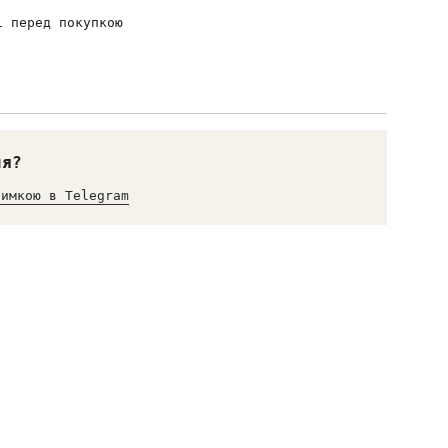
і перед покупкою
ня?
римкою в Telegram