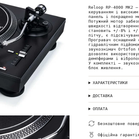
Reloop RP-4000 MK2 —
керуванням і високим
панель і покращено м
Потужний мотор забез
швидкості відтворенн
становить +/-8% і +/
пітчу, є підсвічуван
Програвач оснащений 
гідравлічним підйомо
звукознімач Ortofon 
дозволяє використову
демпферами і вібропо
У комплекті — звукоз
блок живлення.
ХАРАКТЕРИСТИКИ
ДОСТАВКА
ОПЛАТА
Безкоштовне пове
Офіційна гаранті