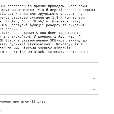
 DJ-програвач із прямим приводом, кварцовим
 крутним моментом. У цій версії оновлено верхню
еталеві кнопки для зручнішого управління.
печує стартове зусилля до 1,8 кг/см та три
я: 33 1/3, 45 і 78 об/хв. Діапазон пітчу
-16%, доступні функції реверсу та скидання
ня голки.
статично зваженим S-подібним тонармом із
м і антискейтом. У комплекті йде якісний
OM Black з універсальним SME-кріпленням, що
вати будь-які звукознімачі. Конструкція з
глинаючими ніжками зменшує вібрації.
німач Ortofon OM Black, сліпмат, противага і
рнення протягом 30 днів
я