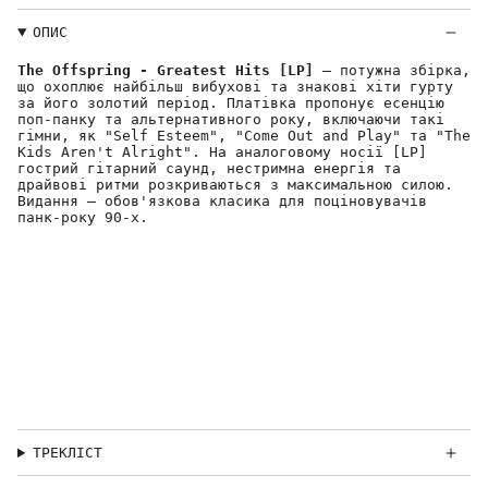
ОПИС
The Offspring - Greatest Hits [LP]
— потужна збірка,
що охоплює найбільш вибухові та знакові хіти гурту
за його золотий період. Платівка пропонує есенцію
поп-панку та альтернативного року, включаючи такі
гімни, як "Self Esteem", "Come Out and Play" та "The
Kids Aren't Alright". На аналоговому носії [LP]
гострий гітарний саунд, нестримна енергія та
драйвові ритми розкриваються з максимальною силою.
Видання — обов'язкова класика для поціновувачів
панк-року 90-х.
ТРЕКЛІСТ