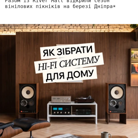
Разом із River Mall відкрили сезон
вінілових пікніків на березі Дніпра☀️