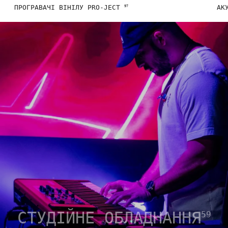
ПРОГРАВАЧІ ВІНІЛУ PRO-JECT
АК
97
СТУДІЙНЕ ОБЛАДНАННЯ
59