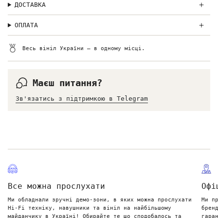
ДОСТАВКА
ОПЛАТА
Весь вініл України — в одному місці.
Маєш питання?
Зв'язатись з підтримкою в Telegram
Все можна прослухати
Офі
Ми обладнали зручні демо-зони, в яких можна прослухати
Ми п
Hi-Fi техніку, навушники та вініл на найбільшому
брен
майданчику в Україні! Обирайте те що сподобалось та
гара