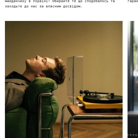
майданчику в Україні! Обирайте те що сподобалось та
гара
заходьте до нас за власним досвідом.