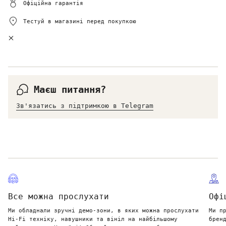
Офіційна гарантія
Тестуй в магазині перед покупкою
Маєш питання?
Зв'язатись з підтримкою в Telegram
Все можна прослухати
Офі
Ми обладнали зручні демо-зони, в яких можна прослухати
Ми п
Hi-Fi техніку, навушники та вініл на найбільшому
брен