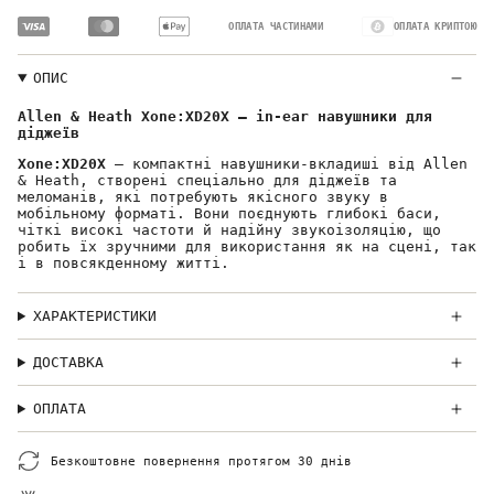
ОПЛАТА ЧАСТИНАМИ
ОПЛАТА КРИПТОЮ
ОПИС
Allen & Heath Xone:XD20X – in-ear навушники для
діджеїв
Xone:XD20X
– компактні навушники-вкладиші від Allen
& Heath, створені спеціально для діджеїв та
меломанів, які потребують якісного звуку в
мобільному форматі. Вони поєднують глибокі баси,
чіткі високі частоти й надійну звукоізоляцію, що
робить їх зручними для використання як на сцені, так
і в повсякденному житті.
ХАРАКТЕРИСТИКИ
ДОСТАВКА
ОПЛАТА
Безкоштовне повернення протягом 30 днів