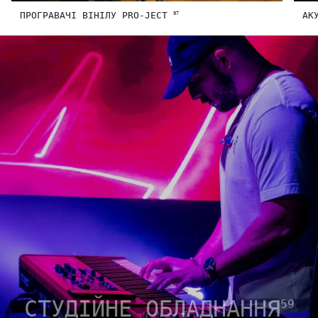
ПРОГРАВАЧІ ВІНІЛУ PRO-JECT
АК
97
СТУДІЙНЕ ОБЛАДНАННЯ
59