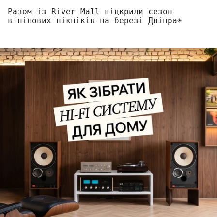
Разом із River Mall відкрили сезон
вінілових пікніків на березі Дніпра☀️