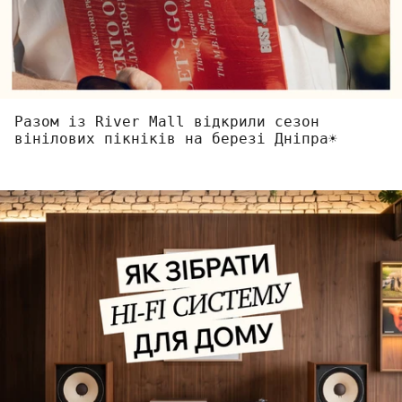
Разом із River Mall відкрили сезон
вінілових пікніків на березі Дніпра☀️