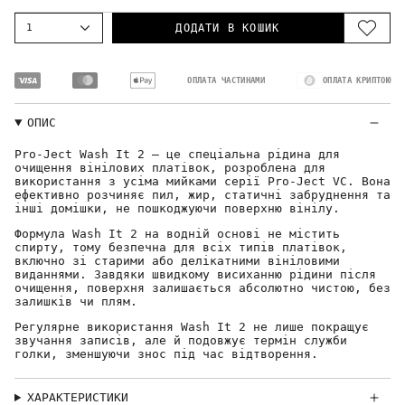
1
ДОДАТИ В КОШИК
ОПЛАТА ЧАСТИНАМИ
ОПЛАТА КРИПТОЮ
ОПИС
Pro-Ject Wash It 2 — це спеціальна рідина для
очищення вінілових платівок, розроблена для
використання з усіма мийками серії Pro-Ject VC. Вона
ефективно розчиняє пил, жир, статичні забруднення та
інші домішки, не пошкоджуючи поверхню вінілу.
Формула Wash It 2 на водній основі не містить
спирту, тому безпечна для всіх типів платівок,
включно зі старими або делікатними вініловими
виданнями. Завдяки швидкому висиханню рідини після
очищення, поверхня залишається абсолютно чистою, без
залишків чи плям.
Регулярне використання Wash It 2 не лише покращує
звучання записів, але й подовжує термін служби
голки, зменшуючи знос під час відтворення.
ХАРАКТЕРИСТИКИ