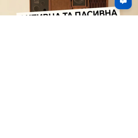
Активна та пасивна акустика: в чому