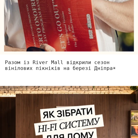
Разом із River Mall відкрили сезон
вінілових пікніків на березі Дніпра☀️