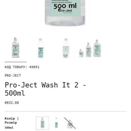
КОД ТОВАРУ: 49891
PRO-JECT
Pro-Ject Wash It 2 -
500ml
₴832.00
Колір |
Розмір
500ml
500ml
1000ml
250ml