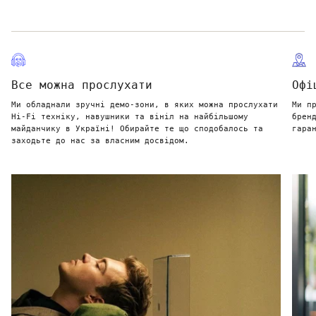
Все можна прослухати
Офі
Ми обладнали зручні демо-зони, в яких можна прослухати
Ми п
Hi-Fi техніку, навушники та вініл на найбільшому
брен
майданчику в Україні! Обирайте те що сподобалось та
гара
заходьте до нас за власним досвідом.